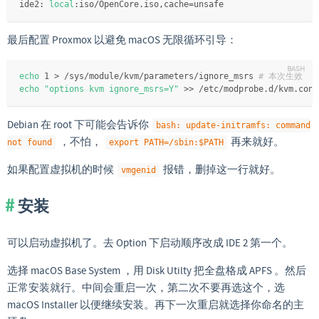
ide2: 
local
:iso/OpenCore.iso,cache=unsafe
最后配置 Proxmox 以避免 macOS 无限循环引导：
echo
 1 > /sys/module/kvm/parameters/ignore_msrs 
# 本次生效
echo
"options kvm ignore_msrs=Y"
 >> /etc/modprobe.d/kvm.conf
Debian 在 root 下可能会告诉你
bash: update-initramfs: command
，不怕，
再来就好。
not found
export PATH=/sbin:$PATH
如果配置虚拟机的时候
报错，删掉这一行就好。
vmgenid
安装
可以启动虚拟机了。去 Option 下启动顺序改成 IDE 2 第一个。
选择 macOS Base System ，用 Disk Utilty 把全盘格成 APFS 。然后
正常安装就行。中间会重启一次，第二次不要再选这个，选
macOS Installer 以便继续安装。再下一次重启就选择你命名的主