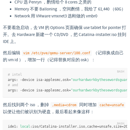
CPU 选 Penryn ，酌情给个 8 cores 之类的
Memory 不要 Balloning ，空间酌情，我给了 61,440 （60G）
Network 用 VMware vmxnet3 选刚做的 vmbr0
不要着急启动，去 VM 的 Options 页面确保 use tablet for pointer 打
开。去 Hardware 新建一个 CD/DVD ，把 Catalina-installer.iso 挂到
IDE 上。
然后编辑
（记得换成自己
vim /etc/pve/qemu-server/100.conf
的 vm id ），增加一行（记得替换对应的 osk）：
# intel
args: -device isa-applesmc,osk=
"ourhardworkbythesewordsguard
# amd
args: -device isa-applesmc,osk=
"ourhardworkbythesewordsguard
然后找到两个 iso ，删掉
同时增加
,media=cdrom
cache=unsafe
以便让他们被识别为硬盘，最后看起来像这样：
ide1: 
local
:iso/Catalina-installer.iso,cache=unsafe,size=209