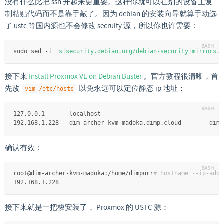
没有什么比把 ssh 开起来更重要。这样你就可以在别的设备上复
制粘贴代码而不是靠手敲了。因为 debian 的安装向导就算手动选
了 ustc 等国内源也不会修改 secruity 源，所以你也许需要：
sudo sed -i 
's|security.debian.org/debian-security|mirrors.u
接下来
Install Proxmox VE on Debian Buster
。官方教程很清晰，首
先改
以免永远可以定位静态 ip 地址：
vim /etc/hosts
127.0.0.1	localhost
192.168.1.228
确认有效：
root@dim-archer-kvm-madoka:/home/dimpurr
# hostname --ip-addr
192.168.1.228
接下来就是一把梭安装了， Proxmox 的 USTC 源：