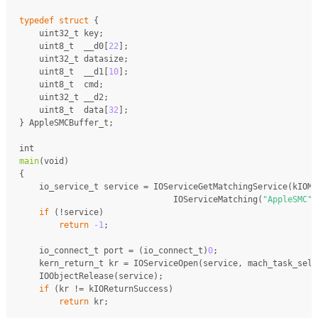
typedef
struct
 {
uint32_t
 key;
uint8_t
  __d0[
22
];
uint32_t
 datasize;
uint8_t
  __d1[
10
];
uint8_t
  cmd;
uint32_t
 __d2;
uint8_t
  data[
32
];
} AppleSMCBuffer_t;
int
main
(
void
)
{
io_service_t
 service = IOServiceGetMatchingService(kIOMa
                               IOServiceMatching(
"AppleSMC"
)
if
 (!service)
return
-1
;
io_connect_t
 port = (
io_connect_t
)
0
;
kern_return_t
 kr = IOServiceOpen(service, mach_task_self
    IOObjectRelease(service);
if
 (kr != kIOReturnSuccess)
return
 kr;