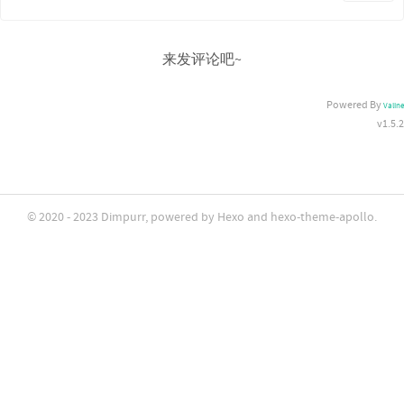
来发评论吧~
Powered By
Valine
v1.5.2
© 2020 - 2023
Dimpurr
, powered by
Hexo
and
hexo-theme-apollo
.