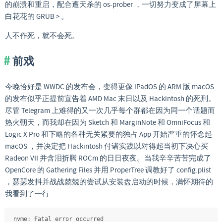
的崩溃和重启，配合遭天杀的 os-prober ，一切努力变成了屏幕上
白花花的 GRUB > 。
人不作死，就不会死。
前戏
今晚恰好是 WWDC 的发布会，变得更像 iPadOS 的 ARM 版 macOS
的发布似乎正提前宣告着 AMD Mac 末日以及 Hackintosh 的死刑。
尽管 Telegram 上难得的又一次几乎每个群都在因为同一个话题而
热火朝天，而我却在因为 Sketch 和 MarginNote 和 OmniFocus 和
Logic X Pro 和下略的各种无关紧要的独占 App 开始严重的怀念起
macOS ，并决定把 Hackintosh 付诸实践以对得起当初下决心买
Radeon VII 并含泪折腾 ROCm 的日日夜夜。当我辛辛苦苦完成了
OpenCore 的 Gathering Files 并用 ProperTree 调教好了 config.plist
，瑟瑟发抖并战战兢兢的尝试从安装盘启动的时候，满怀期待的
我看到了一行 ……
nvme: Fatal error occurred