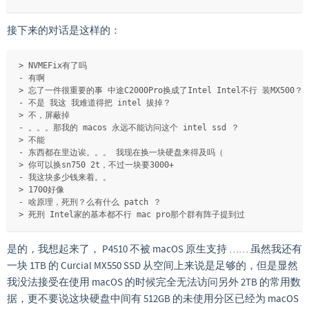
接下来的对话是这样的：
> NVMEFix有了吗
- 有啊
> 忘了一件很重要的事 中途C2000Pro换成了Intel Intel不行 装MX500？
- 不是 我这 我难道得把 intel 拔掉？
> 不，屏蔽掉
- 。。。那我的 macos 永远不能访问这个 intel ssd ？
> 不能
- 东西都在里边诶。。。 我现在换一块硬盘来得及吗（
> 你可以换sn750 2t，不过一块要3000+
- 我这块多少钱来着。。
> 1700好像
- 啥原理，死刑？么有什么 patch ？
> 死刑 Intel家的基本都不行 mac pro那个群有阵子提到过
是的，我想起来了， P4510 不被 macOS 原生支持 …… 虽然我还有
一块 1TB 的 Curcial MX550 SSD 从空间上来说是足够的，但是显然
我没法接受在使用 macOS 的时候完全无法访问另外 2TB 的常用数
据，更不要说这块硬盘中间有 512GB 的未使用分区已经为 macOS