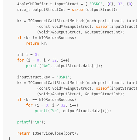
    AppleSMCBuffer_t inputStruct = { 
'OSK0'
, {
0
}, 
32
, {
0
}, 
5
size_t
 outputStructCnt = 
sizeof
(outputStruct);
    kr = IOConnectCallStructMethod((
mach_port_t
)port, (
uint3
             (
const
void
*)&inputStruct, 
sizeof
(inputStruct),
             (
void
*)&outputStruct, &outputStructCnt);
if
 (kr != kIOReturnSuccess)
return
 kr;
int
 i = 
0
;
for
 (i = 
0
; i < 
32
; i++)
printf
(
"%c"
, outputStruct.data[i]);
    inputStruct.key = 
'OSK1'
;
    kr = IOConnectCallStructMethod((
mach_port_t
)port, (
uint3
             (
const
void
*)&inputStruct, 
sizeof
(inputStruct),
             (
void
*)&outputStruct, &outputStructCnt);
if
 (kr == kIOReturnSuccess)
for
 (i = 
0
; i < 
32
; i++)
printf
(
"%c"
, outputStruct.data[i]);
printf
(
"\n"
);
return
 IOServiceClose(port);
}